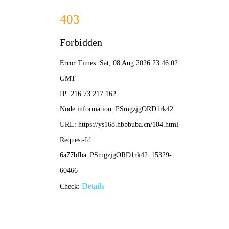
天
影
发现好电影
每日精选 · 陪你度过好时光
龙
院
搜一下
首
页
热
门
推
荐
最
新
上
线